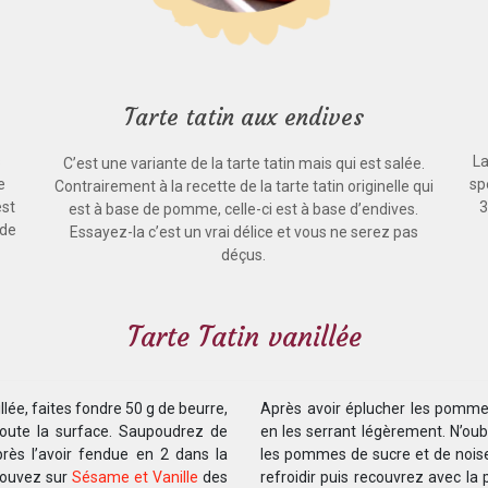
Tarte tatin aux endives
s
La
C’est une variante de la tarte tatin mais qui est salée.
e
sp
Contrairement à la recette de la tarte tatin originelle qui
est
3
est à base de pomme, celle-ci est à base d’endives.
 de
Essayez-la c’est un vrai délice et vous ne serez pas
déçus.
Tarte Tatin vanillée
llée, faites fondre 50 g de beurre,
Après avoir éplucher les pommes
toute la surface. Saupoudrez de
en les serrant légèrement. N’oub
près l’avoir fendue en 2 dans la
les pommes de sucre et de noise
trouvez sur
Sésame et Vanille
des
refroidir puis recouvrez avec la 