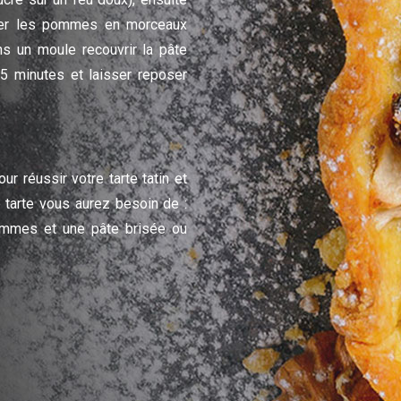
uper les pommes en morceaux
ns un moule recouvrir la pâte
5 minutes et laisser reposer
r réussir votre tarte tatin et
e tarte vous aurez besoin de :
ommes et une pâte brisée ou