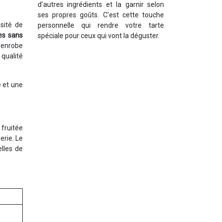
d’autres ingrédients et la garnir selon
ses propres goûts. C’est cette touche
sité de
personnelle qui rendre votre tarte
es sans
spéciale pour ceux qui vont la déguster.
i enrobe
 qualité
e et une
fruitée
erie. Le
lles de