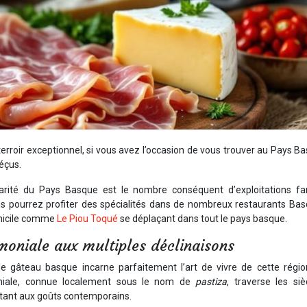
 terroir exceptionnel, si vous avez l’occasion de vous trouver au Pays B
éçus.
arité du Pays Basque est le nombre conséquent d’exploitations fam
 Vous pourrez profiter des spécialités dans de nombreux restaurants Ba
omicile comme
Le Piou Toqué
se déplaçant dans tout le pays basque.
moniale aux multiples déclinaisons
 le gâteau basque incarne parfaitement l’art de vivre de cette régio
oniale, connue localement sous le nom de
pastiza
, traverse les si
ptant aux goûts contemporains.