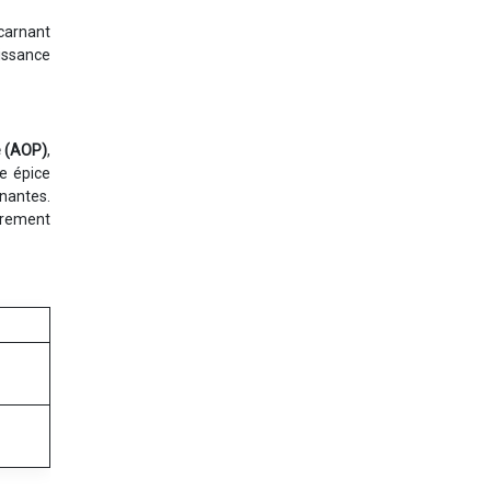
carnant
aissance
e (AOP)
,
e épice
nnantes.
èrement