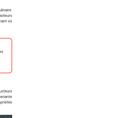
inaire.
isiteurs
nnant où
es
ducteurs
prenante
opriétés