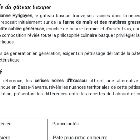
lle du gâteau basque
ianne Hyrigoyen
, le gâteau basque trouve ses racines dans la néces
 reposait initialement sur de la
farine de maïs et des matières grass
pâte sablée généreuse
, enrichie de beurre fermier et d’oeufs frais, qu
e composition révèle toute la philosophie culinaire basque : privilégier la
ntiques.
s de génération en génération, exigent un pétrissage délicat de la pât
téristique.
é
a référence, les
cerises noires d’Itxassou
offrent une alternative 
andue en Basse-Navarre, révèle les nuances territoriales de cette pâtiss
tion, présentant les différences entre les recettes du Labourd et ce
ilégiée
Particularités
sière
Pâte plus riche en beurre